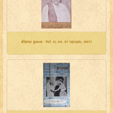
கிராம நலம் - Vol. 12, no. 07 (ஏப்ரல், 1967)