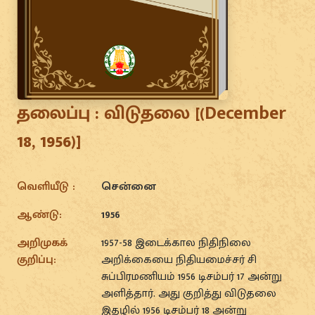
தலைப்பு :
விடுதலை [(December
18, 1956)]
வெளியீடு :
சென்னை
ஆண்டு:
1956
அறிமுகக்
1957-58 இடைக்கால நிதிநிலை
குறிப்பு:
அறிக்கையை நிதியமைச்சர் சி
சுப்பிரமணியம் 1956 டிசம்பர் 17 அன்று
அளித்தார். அது குறித்து விடுதலை
இதழில் 1956 டிசம்பர் 18 அன்று